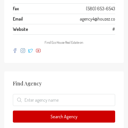
Fax
(580) 653-6543
Email
agency4@houzez.co
Website
#
Find Eco House Real Estate on:
Find Agency
Search Agency