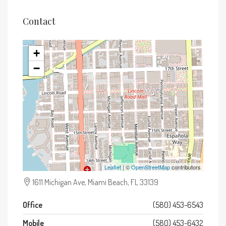
Contact
+
−
Leaflet
| ©
OpenStreetMap
contributors
1611 Michigan Ave, Miami Beach, FL 33139
Office
(580) 453-6543
Mobile
(580) 453-6432