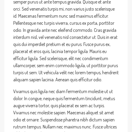
semper purus ut ante tempus gravida. Quisque et ante
orci. Sed venenatis turpis mi, non varius justo scelerisque
id. Maecenas fermentum nunc sed maximus efficitur.
Pellentesque nec turpis viverra, cursus ex porta, porttitor
odio. In gravida ante nec eleifend commodo. Cras gravida
interdum nisl, vel venenatis nisl consectetur ut. Duis in erat
quis dui imperdiet pretium et eu purus. Fusce purus ex,
placerat et eros quis, lacinia tempor ligula. Mauris eu
efficitur ligula. Sed scelerisque, elit nec condimentum
ullamcorper, sem enim commodo ligula, ut porttitor purus
turpis ut sem. Ut vehicula velit nec lorem tempus, hendrerit
aliquam sapien lacinia. Aenean quis efficitur odio.
Vivamus quis ligula nec diam fermentum molestie ut ut
dolor. In congue, neque quis fermentum tincidunt, metus
augue viverra tortor, quis placerat ex sem ac turpis.
Vivamus nec molestie sapien. Maecenas aliquet sit amet
odio et ornare. Suspendisse pharetra nibh dictum sapien
rutrum tempus. Nullam nec maximus nunc. Fusce ultrices